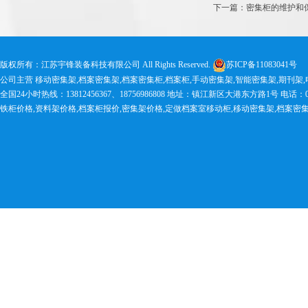
下一篇：密集柜的维护和
版权所有：江苏宇锋装备科技有限公司 All Rights Reserved.
苏ICP备11083041号
公司主营 移动密集架,档案密集架,档案密集柜,档案柜,手动密集架,智能密集架,期刊架
全国24小时热线：13812456367、18756986808 地址：镇江新区大港东方路1号 电话：0511-83
铁柜价格,资料架价格,档案柜报价,密集架价格,定做档案室移动柜,移动密集架,档案密集