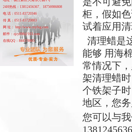
是不可避免
地址：镇江新区大港东方路1号
24H热线：13812456367、18756986808
柜，假如色
电 话：0511-83720346
传 真：0511-83720883
试着应用
网 址： http://www.cnyfxg.com
邮件：zjcy898@163.com
清理蜡是
在线QQ：844576905
能够 用海
常情况下，
架清理蜡时
个铁架子时
地区，您务
您可以与我
138124