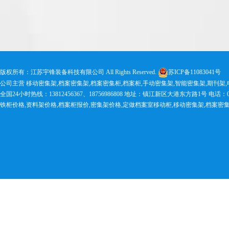
版权所有：江苏宇锋装备科技有限公司 All Rights Reserved.
苏ICP备11083041号
公司主营 移动密集架,档案密集架,档案密集柜,档案柜,手动密集架,智能密集架,期刊架
全国24小时热线：13812456367、18756986808 地址：镇江新区大港东方路1号 电话：0511-83
铁柜价格,资料架价格,档案柜报价,密集架价格,定做档案室移动柜,移动密集架,档案密集