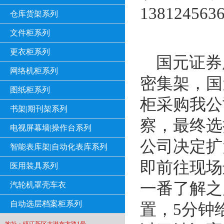
13812456
仓库货架系列
文件柜系列
更衣柜系列
国元证券
网络机柜系列
密集架，国
图纸柜系列
柜采购我公
书架|期刊架系列
察，最终选
电视屏幕墙|操作台系列
公司决定扩
智能表库架|自动化表库系列
即前往现场
医用装具系列
一番了解之
汽轮机罩壳车衣
自动选层档案柜系列
置，5分钟