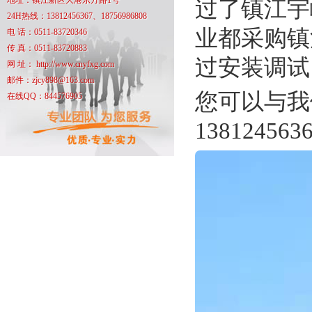
地址：镇江新区大港东方路1号
过了镇江宇
24H热线：13812456367、18756986808
业都采购镇
电 话：0511-83720346
传 真：0511-83720883
过安装调试
网 址： http://www.cnyfxg.com
邮件：zjcy898@163.com
您可以与我
在线QQ：844576905
1381245