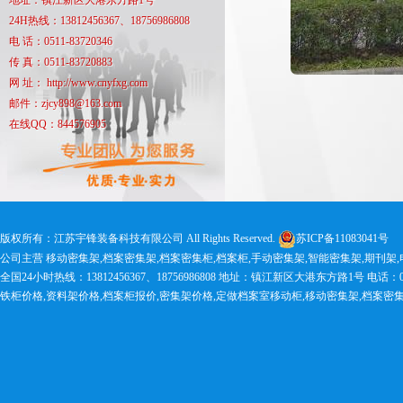
地址：镇江新区大港东方路1号
24H热线：13812456367、18756986808
电 话：0511-83720346
传 真：0511-83720883
网 址： http://www.cnyfxg.com
邮件：zjcy898@163.com
在线QQ：844576905
版权所有：江苏宇锋装备科技有限公司 All Rights Reserved.
苏ICP备11083041号
公司主营 移动密集架,档案密集架,档案密集柜,档案柜,手动密集架,智能密集架,期刊架
全国24小时热线：13812456367、18756986808 地址：镇江新区大港东方路1号 电话：0511-83
铁柜价格,资料架价格,档案柜报价,密集架价格,定做档案室移动柜,移动密集架,档案密集